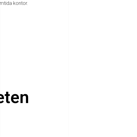
amtida kontor.
heten