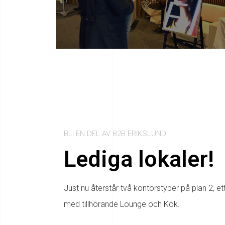
BLI EN DEL AV B2B ERIKSLUND
Lediga lokaler!
Just nu återstår två kontorstyper på plan 2, e
med tillhörande Lounge och Kök.